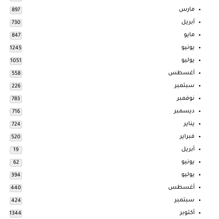
مارس
897
أبريل
730
مايو
847
يونيو
1245
يوليو
1051
أغسطس
558
سبتمبر
226
نوفمبر
783
ديسمبر
716
يناير
724
فبراير
520
أبريل
19
يونيو
62
يوليو
394
أغسطس
440
سبتمبر
424
أكتوبر
1344