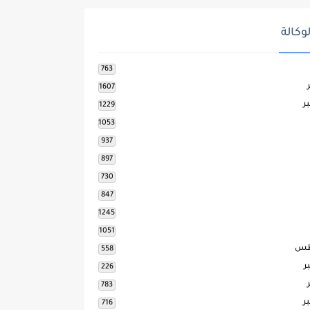
وكالة
763
1607
ر
1229
1053
937
897
730
847
1245
1051
طس
558
ر
226
783
ر
716