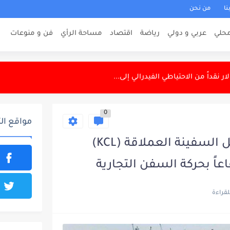
نا
من نحن
الشاغرة إدارة شؤونها مؤقتاً
حلي
عربي و دولي
رياضة
اقتصاد
مساحة الرأي
فن و منوعات
لاعبات السليمانية استعداداً لبطولة آسيا
 لإقناع رودري للانضمام إلى الفريق
0
 في فك الارتباط الاستراتيجي بين...
مواقع ال
لكتب لتدريب ذكائها الاصطناعي
ميناء أم قصر الشمالي يستقبل السفينة العملاقة (KCL)
 التسجيل
اً بحركة السفن التجارية