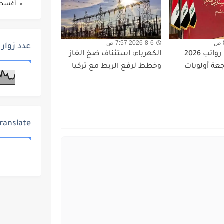
أغس
2026-8-6 7:57 ص
عدد زوار 
اللجنة المالية: رواتب 2026
الكهرباء: استئناف ضخ الغاز
جعة أولويات
وخطط لرفع الربط مع تركيا
ranslate