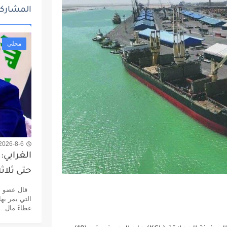
المشاركا
محلي
2026-8-6 7:10 م
الغرابي:
حتى ثلاث
قال عضو اللج
التي يمر بها
غطاءً مال...