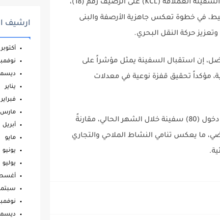
أعلنت إدارة ميناء أم قصر الشمالي، اليوم، رسو السفينة العملاقة (KCL) على الرصيف رقم (18)،
سيط، في خطوة تعكس جاهزية الأرصفة والبنى
ارشيف ال
وتعزيز حركة النقل البحري.
أكتوبر
فاضل، إن استقبال السفينة يمثل مؤشراً على
نوفمبر
ديسمب
ة، مؤكداً تحقيق قفزة نوعية في معدلات
يناير
فبراير
مارس
وأضاف فاضل أن ميناء أم قصر الشمالي سجل دخول (80) سفينة خلال الشهر الحالي، مقارنةً
أبريل
ماضي، ما يعكس تنامي النشاط الملاحي والتجاري
مايو
يونيو
ية.
يوليو
أغس
سبتمب
نوفمبر
ديسمب