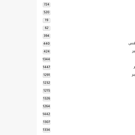
724
520
19
62
394
طس
440
ر
424
1344
1447
ر
1291
1232
1215
1326
1264
1442
1307
1334