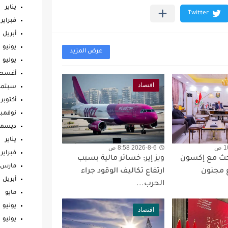
يناير
فبراير
أبريل
يونيو
عرض المزيد
يوليو
أغس
اقتصاد
سبتمب
أكتوبر
نوفمبر
ديسمب
يناير
2026-8-6 8:58 ص
فبراير
بحث مع إكسون
ويز إير: خسائر مالية بسبب
مارس
 مجنون
ارتفاع تكاليف الوقود جراء
أبريل
الحرب...
مايو
يونيو
اقتصاد
يوليو