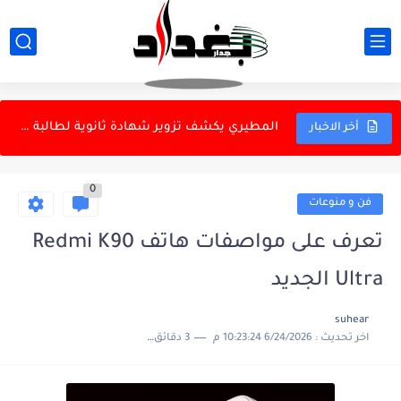
ماذا بعد كل هذه الجولات من العنف؟
التعليم العالي تنفي تكليف مدير جديد للتعليم الجامعي الأهلي
المطيري يكشف تزوير شهادة ثانوية لطالبة في كلية الطب
أخر الاخبار
عمليات أمنية في بغداد وبابل وكركوك تسفر عن اعتقالات متنوعة
0
الأمم المتحدة تدين هجمات المسيرات الأوكرانية على المناطق الروسية
فن و منوعات
انفجارات في جزيرة قشم قرب مضيق هرمز
تعرف على مواصفات هاتف Redmi K90
ارتفاع تقديرات وفيات موجة الحر في ألمانيا إلى 9600 خلال...
Ultra الجديد
الزوراء يتعادل سلبياً مع الترسانة المصري ودياً
suhear
اخر تحديث :
6/24/2026 10:23:24 م
3 دقائق للقراءة
تعرف على الفوائد الصحية للقرفة في ضبط السكر وإدارة الوزن
مصدر يكشف موعد ختام دوري نجوم العراق