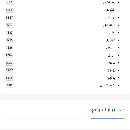
سبتمبر
424
أكتوبر
1344
نوفمبر
1447
ديسمبر
1291
يناير
1232
فبراير
1215
مارس
1326
أبريل
1264
مايو
1442
يونيو
1307
يوليو
1334
أغسطس
310
عدد زوار الموقع