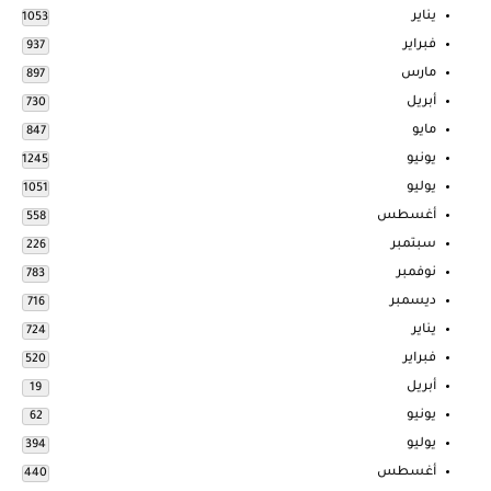
يناير
1053
فبراير
937
مارس
897
أبريل
730
مايو
847
يونيو
1245
يوليو
1051
أغسطس
558
سبتمبر
226
نوفمبر
783
ديسمبر
716
يناير
724
فبراير
520
أبريل
19
يونيو
62
يوليو
394
أغسطس
440