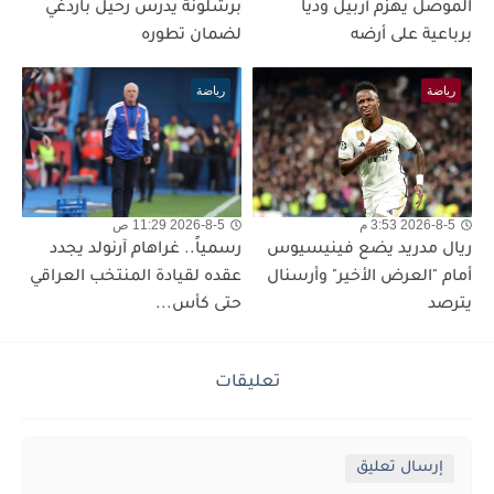
الموصل يهزم أربيل ودياً
برشلونة يدرس رحيل باردغي
برباعية على أرضه
لضمان تطوره
رياضة
رياضة
2026-8-5 3:53 م
2026-8-5 11:29 ص
ريال مدريد يضع فينيسيوس
رسمياً.. غراهام آرنولد يجدد
أمام "العرض الأخير" وأرسنال
عقده لقيادة المنتخب العراقي
يترصد
حتى كأس...
تعليقات
إرسال تعليق