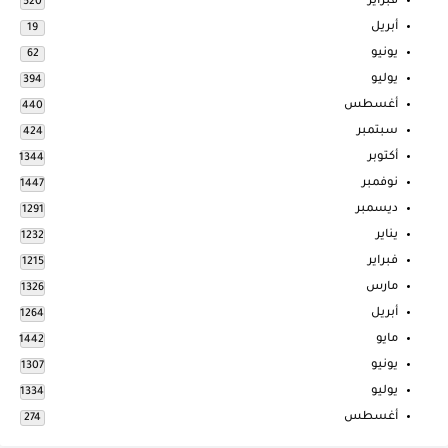
فبراير
520
أبريل
19
يونيو
62
يوليو
394
أغسطس
440
سبتمبر
424
أكتوبر
1344
نوفمبر
1447
ديسمبر
1291
يناير
1232
فبراير
1215
مارس
1326
أبريل
1264
مايو
1442
يونيو
1307
يوليو
1334
أغسطس
274