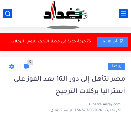
ازمة الرواتب المفتعلة
وزير المالية يكلف باسل عباس حسن بإدارة دائرة تكنولوجيا المعلومات...
75 حركة جوية في مطار النجف اليوم.. الرحلات الإيرانية تستحوذ...
أخر الاخبار
وزير العلوم الإيراني: أكثر من 50 ألف طالب عراقي يدرسون...
0
المطارات: ارتفاع استخدام الأجواء العراقية بنسبة 26.8%
رياضة
مجلس ذي قار يعفي مدير عام الصحة ويحيله إلى التحقيق
مصر تتأهل إلى دور الـ16 بعد الفوز على
مجلس الوزراء يعقد جلسته الاعتيادية برئاسة الزيدي
أستراليا بركلات الترجيح
وزير التعليم: اللجان التحقيقية لتصحيح المسار وليست لتصفية الحسابات
suhearalsarray.com
اخر تحديث :
7/03/2026 11:56:57 م
2 دقائق للقراءة
التقاعد تستكمل إجراءات صرف مكافأة نهاية الخدمة
وزير النفط يبحث مع إكسون موبيل مشروع مجنون المتكامل