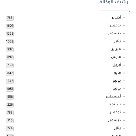
ارشيف الوكالة
أكتوبر
763
نوفمبر
1607
ديسمبر
1229
يناير
1053
فبراير
937
مارس
897
أبريل
730
مايو
847
يونيو
1245
يوليو
1051
أغسطس
558
سبتمبر
226
نوفمبر
783
ديسمبر
716
يناير
724