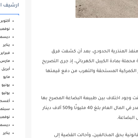
ارشيف ال
أكتوبر
نوفمبر
ديسمب
يناير
منفذ المنذرية الحدودي، بعد أن كشفت فرق
فبراير
حملة بمادة الكيبل الكهربائي، إذ جرى التصريح
مارس
أبريل
 الكمركية المستحقة والتهرب من دفع قيمتها
مايو
يونيو
يوليو
نت وجود اختلاف بين طبيعة البضاعة المصرح بها
أغس
ومحتويات الشحنة الفعلية، الأمر الذي تسبب بهدر في المال العام بلغ 40 مليونًا و509 آلاف دينار
سبتمب
نوفمبر
 البضاعة.
ديسمب
يناير
نونية بحق المخالفين، وأحالت القضية إلى