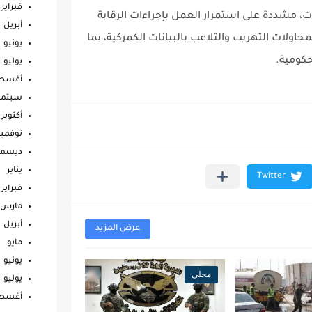
فبراير
، مشددة على استمرار العمل بإجراءات الرقابة
أبريل
اولات التهريب والتلاعب بالبيانات الكمركية، بما
يونيو
حكومية.
يوليو
أغس
سبتمب
أكتوبر
نوفمبر
ديسمب
يناير
فبراير
مارس
أبريل
عرض المزيد
مايو
يونيو
محلي
يوليو
أغس