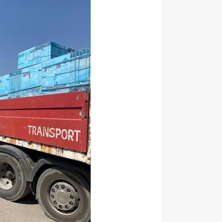
84 نائباً يطالبون بتعليق منصة "عقاري" والتحقيق بعقدها وإيراداتها