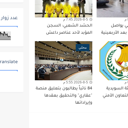
عدد زوار 
2026-8-5 7:45 م
ي يواصل
الحشد الشعبي: السجن
عد الأربعينية
المؤبد لأحد عناصر داعش
محلي
ranslate
2026-8-5 5:55 م
ثة السويدية
84 نائباً يطالبون بتعليق منصة
لتعاون الأمني
"عقاري" والتحقيق بعقدها
وإيراداتها