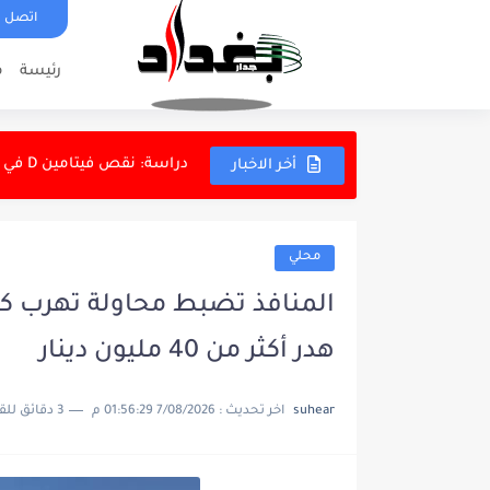
اتصل ب
رئيسة
م
مخرجات اجتماع ائتلاف إدارة ا
دراسة: نقص فيتامين D في منتصف العمر قد يرتبط بزيادة...
أخر الاخبار
اتحاد الكرة: أرنولد سيختار ك
الحشد الشعبي يواصل تنظيف 
محلي
الحشد الشعبي: السجن المؤ
المنافذ تضبط محاولة تهرب كم
بزشكيان: إيران قوية رغم 
هدر أكثر من 40 مليون دينار
الكهرباء تفاتح المالية لإ
الداخلية والبعثة السويدية تب
suhear
اخر تحديث :
7/08/2026 01:56:29 م
3 دقائق للقراءة
الموصل يهزم أربيل ودياً برب