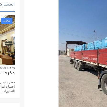
المشاركا
محلي
2026-8-5 9:04 م
مخرجات ا
حضر رئيس مج
اجتماع ائتل
التطورات ال