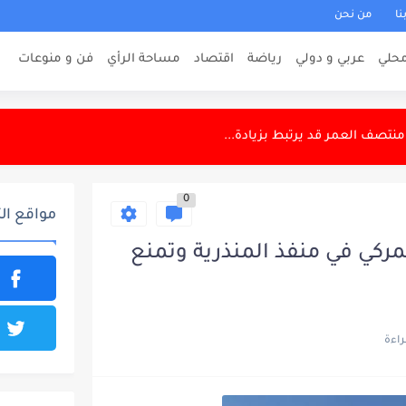
نا
من نحن
حلي
عربي و دولي
رياضة
اقتصاد
مساحة الرأي
فن و منوعات
لدولة
ادره المساعد
كربلاء بعد الأربعينية
0
مواقع ال
بد لأحد عناصر داعش
ركي في منفذ المنذرية وتمنع
الضغوط ومحاولات السيطرة
يقاف استيفاء أقساط قروض منتسبي الكهرباء
حثان تعزيز التعاون الأمني
اعية على أرضه