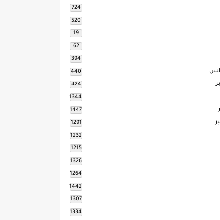
724
520
19
62
394
طس
440
ر
424
1344
1447
ر
1291
1232
1215
1326
1264
1442
1307
1334