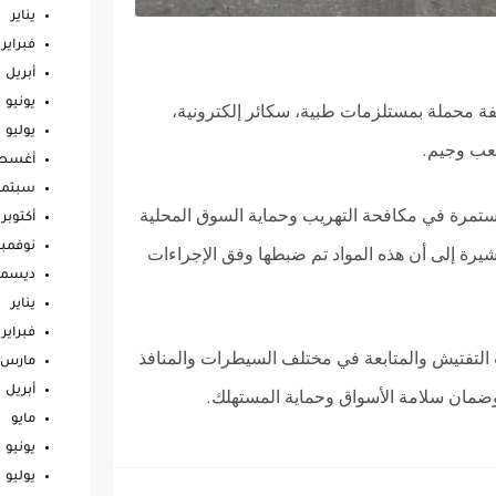
يناير
فبراير
أبريل
يونيو
 محملة بمستلزمات طبية، سكائر إلكترونية،
يوليو
شعب وجيم
.
أغس
سبتمب
ستمرة في مكافحة التهريب وحماية السوق المحلية
أكتوبر
نوفمبر
يرة إلى أن هذه المواد تم ضبطها وفق الإجراءات
ديسمب
يناير
فبراير
لتفتيش والمتابعة في مختلف السيطرات والمنافذ
مارس
أبريل
 وضمان سلامة الأسواق وحماية المستهلك
.
مايو
يونيو
يوليو