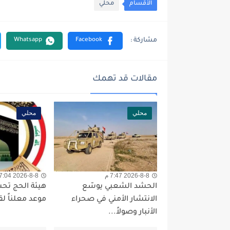
الأقسام
محلي
مقالات قد تهمك
محلي
محلي
2026-8-8 7:47 م
2026-8-8 7:04 م
الحشد الشعبي يوسّع
هيئة الحج تحس
الانتشار الأمني في صحراء
موعد معلناً لق
الأنبار وصولاً...