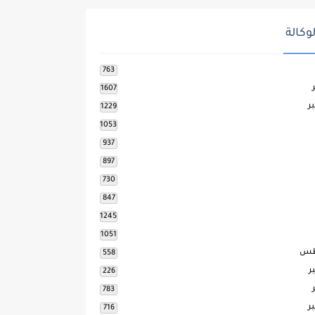
وكالة
763
1607
ر
1229
1053
937
897
730
847
1245
1051
طس
558
ر
226
783
ر
716