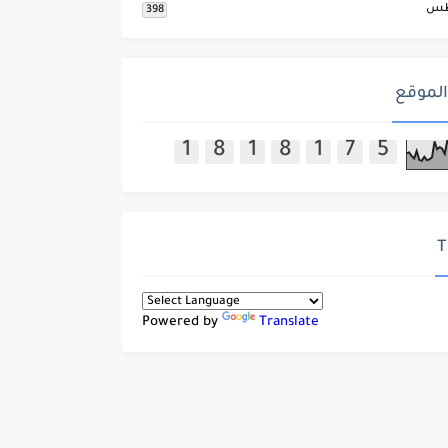
طس
398
الموقع
1
8
1
8
1
7
5
T
Powered by
Translate