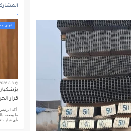
المشاركا
عربي و د
2026-8-8 7:53 م
بزشكيان:
قرار الح
أكد الرئيس 
ما وصفه بالق
بأي قرار يتخ