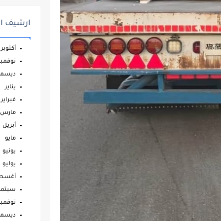
ارشيف ال
أكتوبر
نوفمبر
ديسمب
يناير
فبراير
مارس
أبريل
مايو
يونيو
يوليو
أغس
سبتمب
نوفمبر
ديسمب