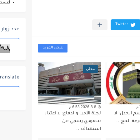
أغس
عدد زوار 
عرض المزيد
محلي
ranslate
2026-8-8 6:53 م
م الجدل: لا
لجنة الأمن والدفاع: لا اعتذار
رعة الحج...
سعودي رسمي عن
استهداف...