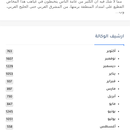
مما لا شك فيه أن الكثير من عامة الناس يتخبطون في غياهب هذا المخاض
الفظيع على امتداد المنطقة برمتها، من المشرق العربي حتى الخليج العربي،
وب...
ارشيف الوكالة
أكتوبر
763
نوفمبر
1607
ديسمبر
1229
يناير
1053
فبراير
937
مارس
897
أبريل
730
مايو
847
يونيو
1245
يوليو
1051
أغسطس
558