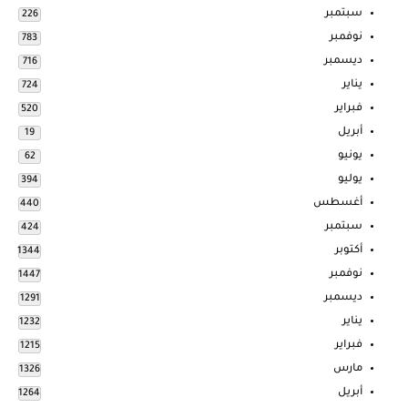
سبتمبر
226
نوفمبر
783
ديسمبر
716
يناير
724
فبراير
520
أبريل
19
يونيو
62
يوليو
394
أغسطس
440
سبتمبر
424
أكتوبر
1344
نوفمبر
1447
ديسمبر
1291
يناير
1232
فبراير
1215
مارس
1326
أبريل
1264