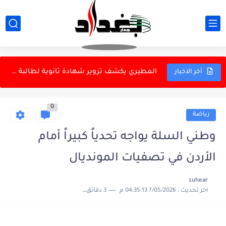
ماذا بعد كل هذه الجولات من العنف؟
التعليم العالي تنفي تكليف مدير جديد للتعليم الجامعي الأهلي
المطيري يكشف تزوير شهادة ثانوية لطالبة في كلية الطب
أخر الاخبار
عمليات أمنية في بغداد وبابل وكركوك تسفر عن اعتقالات متنوعة
0
الأمم المتحدة تدين هجمات المسيرات الأوكرانية على المناطق الروسية
رياضة
انفجارات في جزيرة قشم قرب مضيق هرمز
وطني السلة يواجه تحدياً كبيراً أمام
ارتفاع تقديرات وفيات موجة الحر في ألمانيا إلى 9600 خلال...
الأردن في تصفيات المونديال
الزوراء يتعادل سلبياً مع الترسانة المصري ودياً
suhear
اخر تحديث :
7/05/2026 04:35:13 م
3 دقائق للقراءة
تعرف على الفوائد الصحية للقرفة في ضبط السكر وإدارة الوزن
مصدر يكشف موعد ختام دوري نجوم العراق