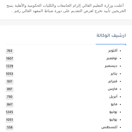
أعلنت وزارة التعليم العالي إلزام الجامعات والكليات الحكومية والأهلية بمنح
الخريجين تأييد تخرج لغرض التقديم على دورة ضباط المعهد العالي رقم...
ارشيف الوكالة
أكتوبر
763
نوفمبر
1607
ديسمبر
1229
يناير
1053
فبراير
937
مارس
897
أبريل
730
مايو
847
يونيو
1245
يوليو
1051
أغسطس
558