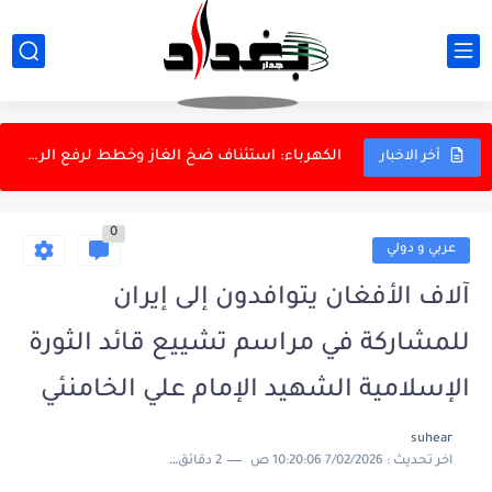
التعليم العالي تُلزم الجامعات بمنح تأييد تخرج للمتقدمين على دورة...
اللجنة المالية: رواتب 2026 مؤمّنة مع مراجعة أولويات الإنفاق
الكهرباء: استئناف ضخ الغاز وخطط لرفع الربط مع تركيا
أخر الاخبار
الأنواء الجوية: استمرار ارتفاع درجات الحرارة مصحوبة برطوبة نسبية
0
مسؤول ايراني: الطيارون الإيرانيون أثبتوا كفاءتهم بلا أنظمة متطورة
عربي و دولي
لجنة التراخيص تمنح الرخصة للأندية المستوفية وتحجبها عن الطلبة والجولان...
آلاف الأفغان يتوافدون إلى إيران
العدل: كسب دعوى قضائية لصالح أدوية سامراء أمام محاكم الأردن
للمشاركة في مراسم تشييع قائد الثورة
التربية تعيد العمل بنظام المحاولات لطلبة السادس الإعدادي الراسبين بمادة...
الإسلامية الشهيد الإمام علي الخامنئي
مخرجات اجتماع ائتلاف إدارة الدولة
suhear
اخر تحديث :
7/02/2026 10:20:06 ص
2 دقائق للقراءة
دراسة: نقص فيتامين D في منتصف العمر قد يرتبط بزيادة...