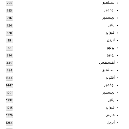
سبتمبر
226
نوفمبر
783
ديسمبر
716
يناير
724
فبراير
520
أبريل
19
يونيو
62
يوليو
394
أغسطس
440
سبتمبر
424
أكتوبر
1344
نوفمبر
1447
ديسمبر
1291
يناير
1232
فبراير
1215
مارس
1326
أبريل
1264