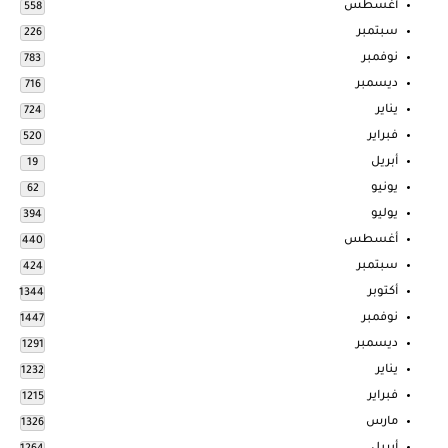
أغسطس
558
سبتمبر
226
نوفمبر
783
ديسمبر
716
يناير
724
فبراير
520
أبريل
19
يونيو
62
يوليو
394
أغسطس
440
سبتمبر
424
أكتوبر
1344
نوفمبر
1447
ديسمبر
1291
يناير
1232
فبراير
1215
مارس
1326