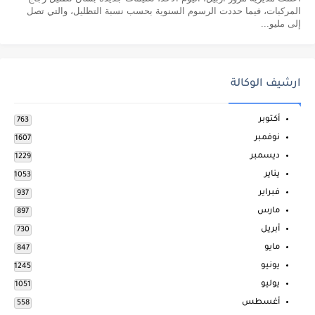
المركبات، فيما حددت الرسوم السنوية بحسب نسبة التظليل، والتي تصل
إلى مليو...
ارشيف الوكالة
أكتوبر
763
نوفمبر
1607
ديسمبر
1229
يناير
1053
فبراير
937
مارس
897
أبريل
730
مايو
847
يونيو
1245
يوليو
1051
أغسطس
558