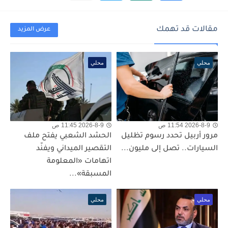
مقالات قد تهمك
عرض المزيد
محلي
محلي
2026-8-9 11:54 ص
2026-8-9 11:45 ص
مرور أربيل تحدد رسوم تظليل
الحشد الشعبي يفتح ملف
السيارات.. تصل إلى مليون...
التقصير الميداني ويفنّد
اتهامات «المعلومة
المسبقة»...
محلي
محلي