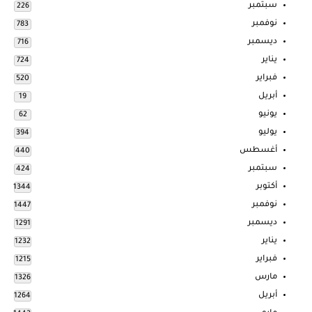
سبتمبر
226
نوفمبر
783
ديسمبر
716
يناير
724
فبراير
520
أبريل
19
يونيو
62
يوليو
394
أغسطس
440
سبتمبر
424
أكتوبر
1344
نوفمبر
1447
ديسمبر
1291
يناير
1232
فبراير
1215
مارس
1326
أبريل
1264