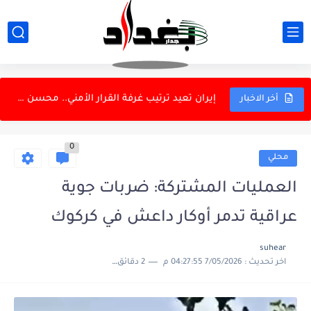
مرور أربيل تحدد رسوم تظليل السيارات.. تصل إلى مليون...
الحشد الشعبي يفتح ملف التقصير الميداني ويفنّد اتهامات «المعلومة المسبقة»...
إيران تعيد ترتيب غرفة القرار الأمني.. محسن رضائي ممثلاً...
أخر الاخبار
بالوثيقة.. القضاء يصدر أمر قبض بحق وزير العمل السابق...
0
أرنولد يرصد مشاكل إدارية في المنتخب الوطني
محلي
مستحقات متأخرة تشعل احتجاج سائقي مصفى كربلاء.. 3 أشهر...
العمليات المشتركة: ضربات جوية
شات جي بي تي" يوسع أدواته في البحث وتحليل...
عراقية تدمر أوكار داعش في كركوك
الحشد يعزّز حضوره على بوابة سوريا.. تشديد الانتشار على...
suhear
اخر تحديث :
7/05/2026 04:27:55 م
2 دقائق للقراءة
مجلس القضاء الأعلى يعلن افتتاح محكمة جنح الموصل
النزاهة تفتح ملفات الدرجات الخاصة.. 26 أمر قبض واستقدام...