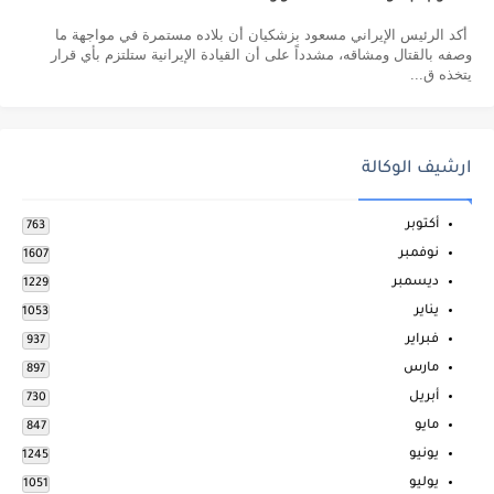
أكد الرئيس الإيراني مسعود بزشكيان أن بلاده مستمرة في مواجهة ما
وصفه بالقتال ومشاقه، مشدداً على أن القيادة الإيرانية ستلتزم بأي قرار
يتخذه ق...
ارشيف الوكالة
أكتوبر
763
نوفمبر
1607
ديسمبر
1229
يناير
1053
فبراير
937
مارس
897
أبريل
730
مايو
847
يونيو
1245
يوليو
1051