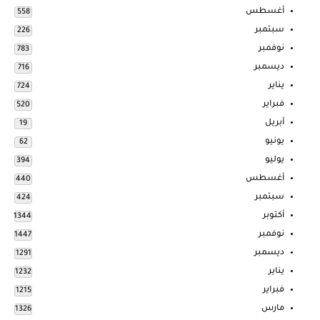
أغسطس
558
سبتمبر
226
نوفمبر
783
ديسمبر
716
يناير
724
فبراير
520
أبريل
19
يونيو
62
يوليو
394
أغسطس
440
سبتمبر
424
أكتوبر
1344
نوفمبر
1447
ديسمبر
1291
يناير
1232
فبراير
1215
مارس
1326