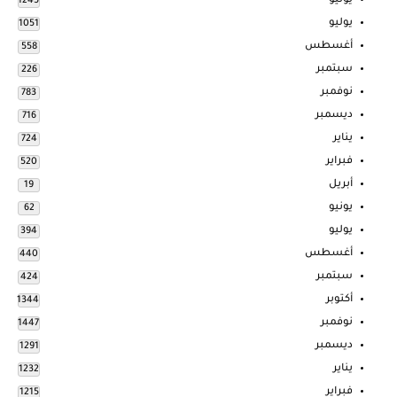
يونيو
1245
يوليو
1051
أغسطس
558
سبتمبر
226
نوفمبر
783
ديسمبر
716
يناير
724
فبراير
520
أبريل
19
يونيو
62
يوليو
394
أغسطس
440
سبتمبر
424
أكتوبر
1344
نوفمبر
1447
ديسمبر
1291
يناير
1232
فبراير
1215