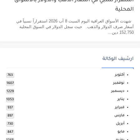
استقرار نسبي في أسعار الذهب والدولار بالاسواق
المحلية
شهدت الأسواق العراقية اليوم السبت 8 آب 2026 استقراراً نسبياً في
أسعار صرف الدولار والذهب. حيث سجل الدولار في السوق المحلية
152,750 دين...
ارشيف الوكالة
أكتوبر
763
نوفمبر
1607
ديسمبر
1229
يناير
1053
فبراير
937
مارس
897
أبريل
730
مايو
847