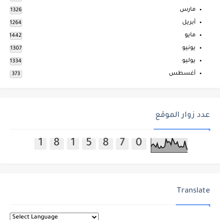
مارس
1326
أبريل
1264
مايو
1442
يونيو
1307
يوليو
1334
أغسطس
373
عدد زوار الموقع
1
8
1
5
8
7
0
Translate