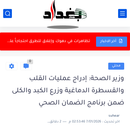
استقرار نسبي في أسعار الذهب والدولار بالاسواق المحلية
الحرس الثوري: فتح مضيق هرمز مرهون بشروط إيران
تظاهرات في دهوك وإغلاق للطرق احتجاجاً على ارتفاع أسعار البانزين
أخر الاخبار
ولايتي: القوات الأجنبية سبب عدم الأمن
0
يلماز: اتفاقية الدفاع لتعزيز الأمن الإقليمي
محلي
الطيران الفيدرالي الأمريكي تعلن تحطم مروحية في يوتا
وزير الصحة: إدراج عمليات القلب
وزارة النفط تنفي بيع النفط الأسود للإمارات
والقسطرة الدماغية وزرع الكبد والكلى
هيئة الإعلام: ستارلينك لن تلغي الشبكات التقليدية
ضمن برنامج الضمان الصحي
الحرس الثوري: فشل واشنطن وتصدع الحلفاء
suhear
اخر تحديث :
7/01/2026 02:53:46 م
2 دقائق للقراءة
زلزال بقوة 5.5 درجة يضرب ولاية ألاسكا الأمريكية