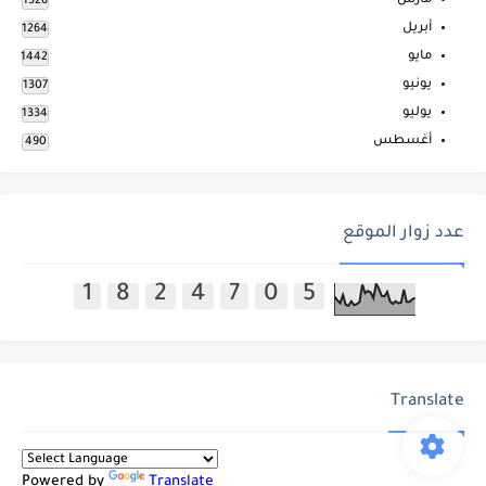
مارس
1326
أبريل
1264
مايو
1442
يونيو
1307
يوليو
1334
أغسطس
490
عدد زوار الموقع
1
8
2
4
7
0
5
Translate
Powered by
Translate