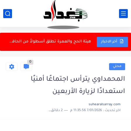
عراقجي: تأمين مضيق هرمز مرهون بوقف "العدوان الأمريكي" ومحاسبة...
هيئة الحج والعمرة تطلق أسطولاً من الحافلات لنقل زائري...
أخر الاخبار
كاظم الساهر ينضم إلى أكاديمية التسجيل الأميركية المنظمة لجوائز غرامي
كولومبيا: ارتفاع ضحايا الزلزال إلى 111 شخصاً
0
محلي
فينيسيوس جونيور يتلقى هدية خاصة (صورة)
المحمداوي يترأس اجتماعًا أمنيًا
دراسة: تراجع النشاط البدني قد يزيد خطر الإصابة بالسرطان
الاطاحة بعنصرين بارزين بداعش الارهابي في الرمادي
استعدادًا لزيارة الأربعين
مدرب عراقي: 11 أجنبيّاً رقم ضخم… اثنان فقط سيصمدان
suhearalsarray.com
اخر تحديث :
7/01/2026 11:35:56 م
2 دقائق للقراءة
بسبب الطلب على الذكاء الاصطناعي.."إنتل" تطرح أسهماً بـ15 مليار دولار
سيناريوهات الفشل المالي .. بيع القصور وراتب كل 40 يوما...