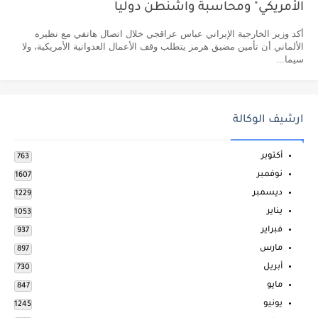
الأمريكي" ومحاسبة واشنطن دولياً
أكد وزير الخارجية الإيراني عباس عراقجي خلال اتصال هاتفي مع نظيره
الألماني أن تأمين مضيق هرمز يتطلب وقف الأعمال العدوانية الأمريكية، ولا
سيما...
ارشيف الوكالة
أكتوبر
763
نوفمبر
1607
ديسمبر
1229
يناير
1053
فبراير
937
مارس
897
أبريل
730
مايو
847
يونيو
1245