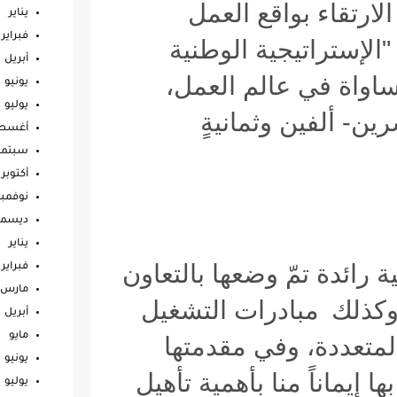
لارتقاء بواقع العمل
يناير
فبراير
الإستراتيجية الوطنية
أبريل
ساواة في عالم العمل،
يونيو
يوليو
ين- ألفين وثمانيةٍ
أغس
سبتمب
أكتوبر
نوفمبر
ديسمب
يناير
 رائدة تمّ وضعها بالتعاون
فبراير
مارس
وكذلك
مبادرات التشغيل
أبريل
مايو
لمتعددة، وفي مقدمتها
يونيو
ا إيماناً منا بأهمية تأهيل
يوليو