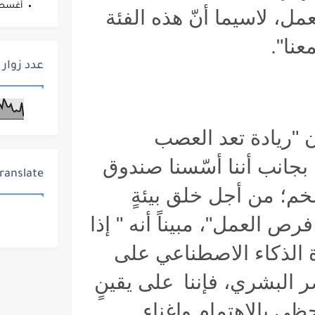
أغس
ل، لاسيما أنّ هذه الفئة
عنا
".
عدد زوار 
 "ريادة تعد العصب
بجانب أننا أسّسنا صندوق
ranslate
خم؛ من أجل خلق بيئةٍ
رص العمل"، مبيناً أنه " ‏إذا
الذكاء الاصطناعي على
 البشري، فإننا
على يقينٍ
حظى بالاهتمام وإغناء