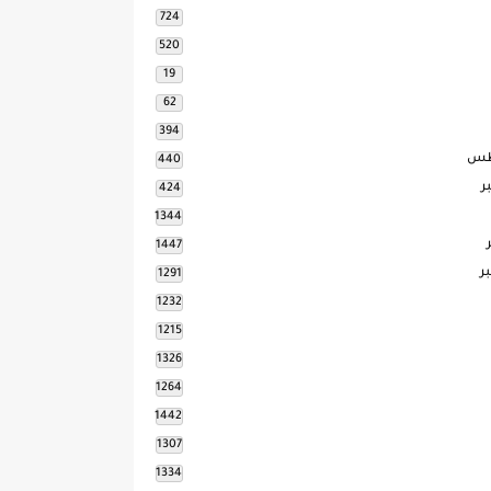
724
520
19
62
394
طس
440
ر
424
1344
1447
ر
1291
1232
1215
1326
1264
1442
1307
1334