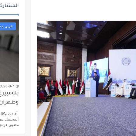
المشاركا
عربي و د
2026-8-7 6:41 ص
بلومبير
وطهران 
أفادت وكالة
المحتمل بين
مضيق هرمز،