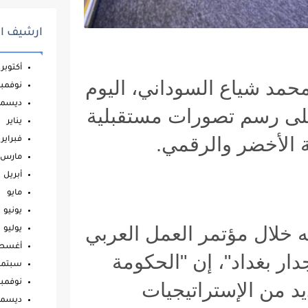
ارشيف ال
أكتوبر
حمد شياع السوداني، اليوم
نوفمبر
ديسمب
على رسم تصورات مستقبلية
يناير
ة الأخضر والرقمي
.
فبراير
مارس
أبريل
مايو
يونيو
 خلال مؤتمر العمل العربي
يوليو
أغس
دار بغداد"، إن "الحكومة
سبتمب
د من الإستراتيجيات
نوفمبر
ديسمب