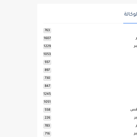
وكالة
763
1607
ر
1229
1053
937
897
730
847
1245
1051
طس
558
ر
226
783
ر
716