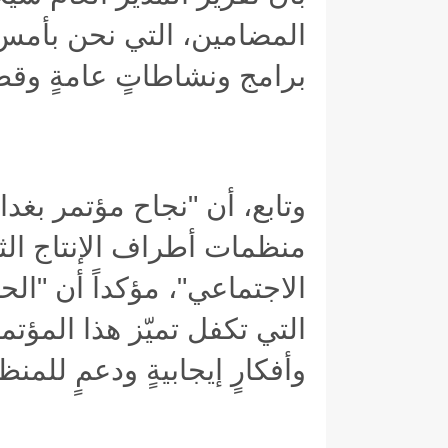
المضامين، التي نحن بأمس 
برامج ونشاطاتٍ عامةٍ وقط
وتابع، أن "نجاح مؤتمر بغ
منظمات أطراف الإنتاج الثل
الاجتماعي"، مؤكداً أن "ال
التي تكفل تميّز هذا المؤتم
وأفكارٍ إيجابيةٍ ودعمٍ للمن