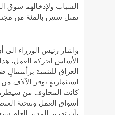
الشباب ولإدخالهم سوق العم
تمثل ستين بالمئة من مجتم
واشار رئيس الوزراء الى أن
الأساس لحركة العمل، هذا 
العراق للتنمية برأسمالٍ ض
استثماريةٍ توفر الآلاف من ف
كانت المخاوف من سيطرة 
أسواق العمل وتنحية العنصر
بأن تقرير المدير العام سي