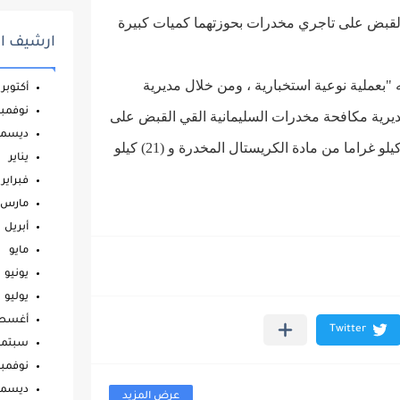
 القبض على تاجري مخدرات بحوزتهما كميات كبيرة
ارشيف ال
ه "بعملية نوعية استخبارية ، ومن خلال مديرية
أكتوبر
نوفمبر
يرية مكافحة مخدرات السليمانية القي القبض على
ديسمب
تاجرين بالمواد المخدرة شمال البلاد وضبط (41) كيلو غراما من مادة الكريستال المخدرة و (21) كيلو
يناير
فبراير
مارس
أبريل
مايو
يونيو
يوليو
أغس
سبتمب
نوفمبر
ديسمب
عرض المزيد