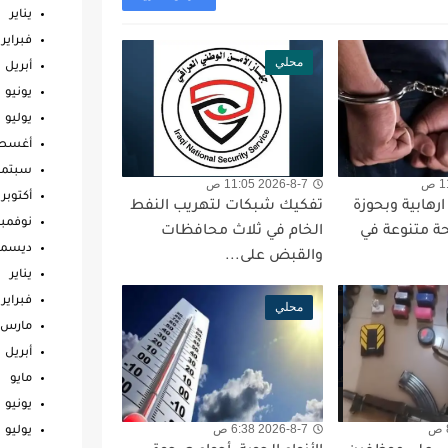
يناير
فبراير
محلي
أبريل
يونيو
يوليو
أغس
سبتمب
2026-8-7 11:05 ص
أكتوبر
ارهابية وبحوزة
تفكيك شبكات لتهريب النفط
نوفمبر
ة متنوعة في
الخام في ثلاث محافظات
ديسمب
والقبض على...
يناير
فبراير
محلي
مارس
أبريل
مايو
يونيو
2026-8-7 6:38 ص
يوليو