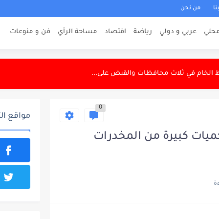
نا
من نحن
ت العسكرية في السيطرات
حلي
عربي و دولي
رياضة
اقتصاد
مساحة الرأي
فن و منوعات
ك تجمع السعودية وتركيا وباكستان
ة عناصرها اسلحة متنوعة في الانبار
 الخام في ثلاث محافظات والقبض على...
ن كولومبيا
0
تشهد مستوى عالٍ من الأمن والاستقرار
مواقع ال
ة منذ يناير 2026
ميات كبيرة من المخدرات
مع شهب البرشاويات في مشهد نادر
د كأس السوبر