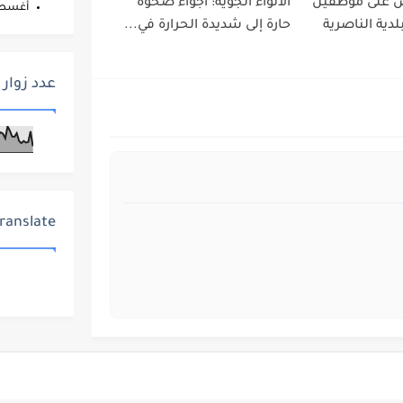
ض على موظفين
الأنواء الجوية: أجواء صحوة
أغس
دية الناصرية
حارة إلى شديدة الحرارة في...
عدد زوار 
ranslate