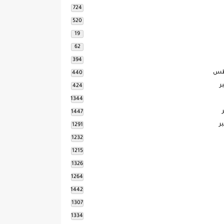
724
520
19
62
394
طس
440
ر
424
1344
1447
ر
1291
1232
1215
1326
1264
1442
1307
1334