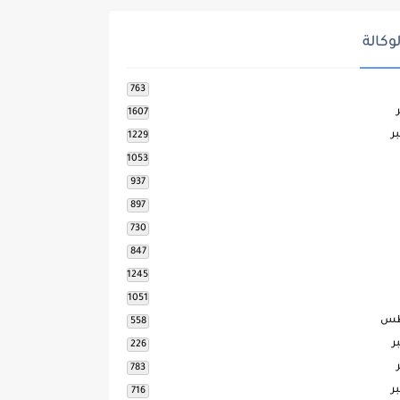
وكالة
763
1607
ر
1229
1053
937
897
730
847
1245
1051
طس
558
ر
226
783
ر
716