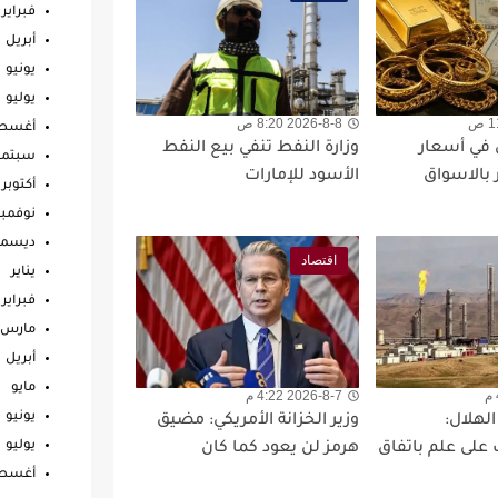
فبراير
أبريل
يونيو
يوليو
2026-8-8 8:20 ص
أغس
 في أسعار
وزارة النفط تنفي بيع النفط
سبتمب
 بالاسواق
الأسود للإمارات
أكتوبر
نوفمبر
ديسمب
اقتصاد
يناير
فبراير
مارس
أبريل
مايو
2026-8-7 4:22 م
يونيو
الهلال:
وزير الخزانة الأمريكي: مضيق
يوليو
على علم باتفاق
هرمز لن يعود كما كان
أغس