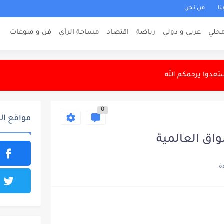
نا
من نحن
حلي
عربي و دولي
رياضة
اقتصاد
مساحة الرأي
فن و منوعات
 مركبات في الشعلة
تعدوا يرحمكم الله
عار الدولار في بغداد
0
وتفرض ضوابط مشددة
مواقع ال
رة: أسطول النقل البري ينجز نقل 7000...
اق العالمية
بو مازن" بتهم فساد
وبيخ في الخطوط الجوية
ي طويل.. كاس تؤجل الحسم...