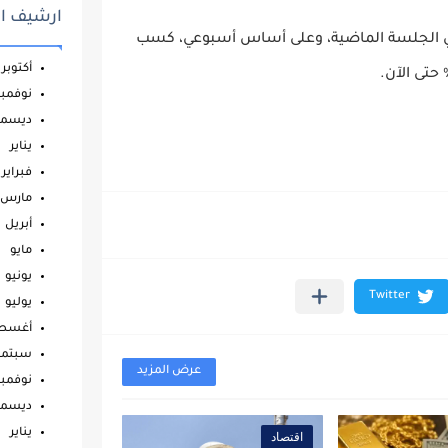
ارشيف ال
ر من 1% عند التسوية في الجلسة الماضية، وعلى أساس أسبوعي، كسب
أكتوبر
نوفمبر
ديسمب
يناير
فبراير
مارس
أبريل
مايو
يونيو
يوليو
أغس
سبتمب
عرض المزيد
نوفمبر
ديسمب
يناير
اقتصاد