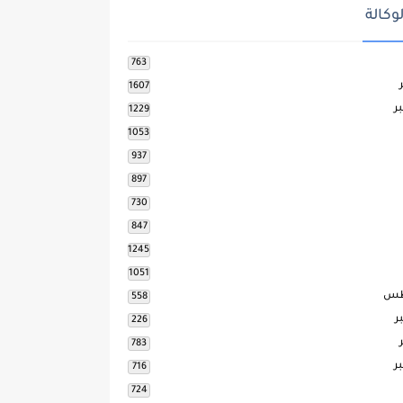
وكالة
763
1607
ر
1229
1053
937
897
730
847
1245
1051
طس
558
ر
226
783
ر
716
724