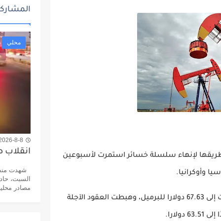
المشاركا
ذائية للمشمولين بالإعانة
محلي
2026-8-8 4:43 م
انقلاب 
في طريقها لإنهاء سلسلة خسائر استمرت لأسبوعين
شهدت منطقة
ا وأوكرانيا.
السبت، حادث
مصادر محلية 
وانخفضت العقود الآجلة لخام برنت أربعة سنتات إلى 67.63 دولارا للبرميل، وهبطت العقود الآجلة
ولارا
.