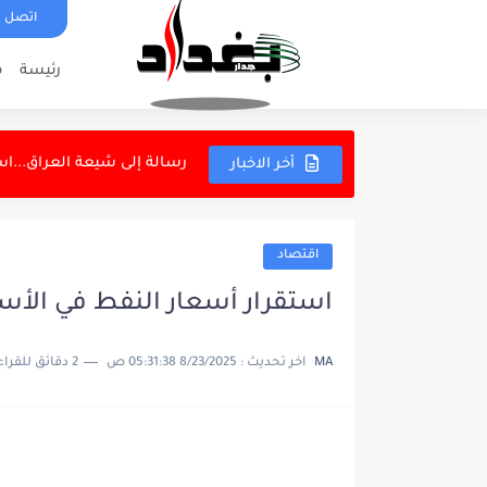
اتصل ب
رئيسة
م
انقلاب صهريج نفط واحتراق
رسالة إلى شيعة العراق...اس
أخر الاخبار
مع الإغلاق.. ارتفاع جديد بأس
أوبن أيه آي توقف أنشطة 
اقتصاد
لدعم البطاقة التموينية.. التجا
استقرار أسعار النفط في الأسو
وزير الموارد المائية: 5 مليارات لمعالجة زهرة النيل
MA
اخر تحديث :
8/23/2025 05:31:38 ص
2 دقائق للقراءة
القبض على أحمد الجبوري "أ
وزير النقل: إنهاء خدمات وت
عدنان درجال في سباق قانون