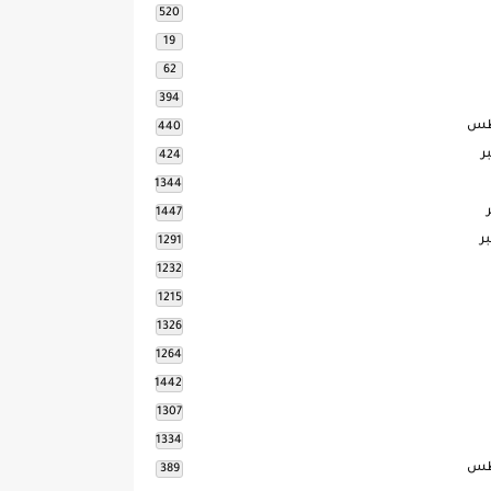
520
19
62
394
طس
440
ر
424
1344
1447
ر
1291
1232
1215
1326
1264
1442
1307
1334
طس
389