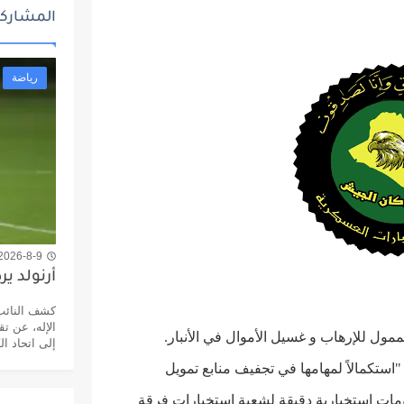
المشاركا
رياضة
2026-8-9 8:58 ص
أرنولد ي
كشف النائب 
الإله، عن تق
ممول للإرهاب و غسيل الأموال في الأنبار.
إلى اتحاد الك
 "استكمالاً لمهامها في تجفيف منابع تمويل
لومات استخبارية دقيقة لشعبة استخبارات فرقة