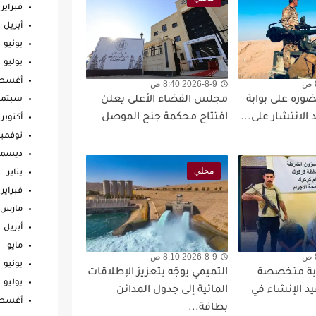
فبراير
أبريل
يونيو
يوليو
أغس
2026-8-9 8:40 ص
ضوره على بوابة
مجلس القضاء الأعلى يعلن
سبتمب
الانتشار على...
افتتاح محكمة جنح الموصل
أكتوبر
نوفمبر
ديسمب
محلي
يناير
فبراير
مارس
أبريل
مايو
2026-8-9 8:10 ص
يونيو
ابة متخصصة
التميمي يوجّه بتعزيز الإطلاقات
يوليو
يد الإنشاء في
المائية إلى جدول المدائن
أغس
بطاقة...