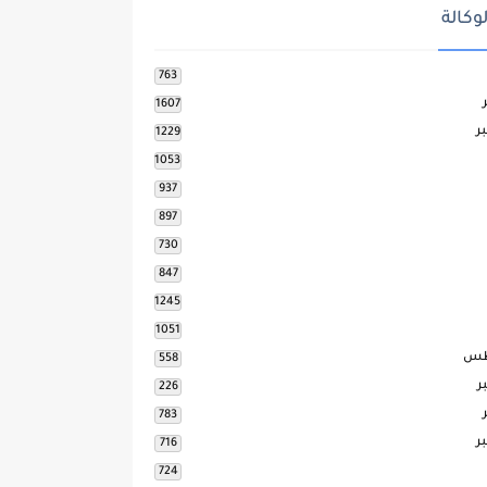
وكالة
763
1607
ر
1229
1053
937
897
730
847
1245
1051
طس
558
ر
226
783
ر
716
724