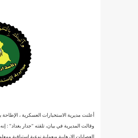
أعلنت مديرية الاستخبارات العسكرية ، الإطاحة ب
وقالت المديرية في بيان، تلقته "جدار بغداد" : إنه
العصابات الارهابية وبعملية نوعية استباقية ومع