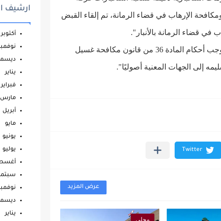
ارشيف ال
كافحة الإرهاب في قضاء الرمانة، تم إلقاء القبض
في قضاء الرمانة بالأنبار".
أكتوبر
نوفمبر
وأضافت، أنه "يعد من أبرز المطلوبين للقضاء بموجب أحكام المادة 36 من قانون مكافحة غسيل
ديسمب
يمه إلى الجهات المعنية أصوليًا".
يناير
فبراير
مارس
أبريل
مايو
يونيو
يوليو
أغس
سبتمب
عرض المزيد
نوفمبر
ديسمب
يناير
محلي