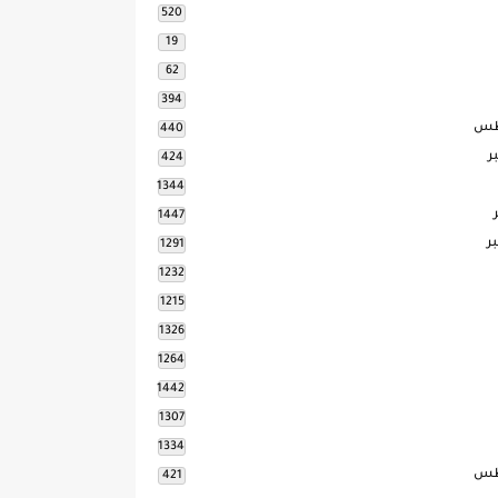
520
19
62
394
طس
440
ر
424
1344
1447
ر
1291
1232
1215
1326
1264
1442
1307
1334
طس
421