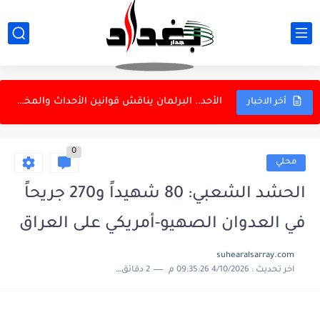
عراقجي: القوات المسلحة الإيرانية أثبتت جاهزيتها أمام أقوى جيش
الخارجية الإيرانية ترد على تصريحات ترامب بشأن النفط
بزشكيان: لا نية للاستقالة وسأواصل خدمة الشعب
الأحد.. البرلمان يناقش قوانين الأحداث والمختارين والملاك
أخر الاخبار
الدفاع الروسية تعلن استهداف سفينتين أوكرانيتين لنقل البضائع في البحر...
0
الداخلية: إسقاط ثلاث شبكات للاتجار بالبشر وتفكيك شبكة دولية
محلي
الزيدي يستقبل رئيس الاستخبارات السعودية
الحشد الشعبي: 80 شهيداً و270 جريحاً
العتبة الكاظمية: لا تعيينات ونحذر من الاحتيال
في العدوان الصهيو-أمريكي على العراق
المرور تعتمد الذكاء الاصطناعي لإدارة التقاطعات
suhearalsarray.com
اخر تحديث :
4/10/2026 09:35:26 م
2 دقائق للقراءة
دانة غاز ونفط الهلال: كردستان كانت على علم باتفاق الغاز