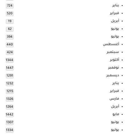
يناير
724
فبراير
520
أبريل
19
يونيو
62
يوليو
394
أغسطس
440
سبتمبر
424
أكتوبر
1344
نوفمبر
1447
ديسمبر
1291
يناير
1232
فبراير
1215
مارس
1326
أبريل
1264
مايو
1442
يونيو
1307
يوليو
1334