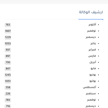
ارشيف الوكالة
أكتوبر
763
نوفمبر
1607
ديسمبر
1229
يناير
1053
فبراير
937
مارس
897
أبريل
730
مايو
847
يونيو
1245
يوليو
1051
أغسطس
558
سبتمبر
226
نوفمبر
783
ديسمبر
716