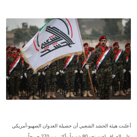
أعلنت هيئة الحشد الشعبي أن حصيلة العدوان الصهيو-أمريكي
على العراق بلغت نحو 80 شهيداً وأكثر من 270 جريحاً.