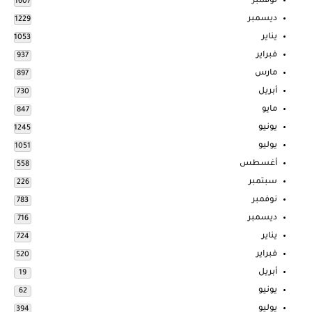
نوفمبر
1607
ديسمبر
1229
يناير
1053
فبراير
937
مارس
897
أبريل
730
مايو
847
يونيو
1245
يوليو
1051
أغسطس
558
سبتمبر
226
نوفمبر
783
ديسمبر
716
يناير
724
فبراير
520
أبريل
19
يونيو
62
يوليو
394