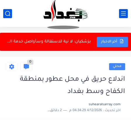
عراقجي: القوات المسلحة الإيرانية أثبتت جاهزيتها أمام أقوى جيش
الخارجية الإيرانية ترد على تصريحات ترامب بشأن النفط
بزشكيان: لا نية للاستقالة وسأواصل خدمة الشعب
أخر الاخبار
الأحد.. البرلمان يناقش قوانين الأحداث والمختارين والملاك
0
الدفاع الروسية تعلن استهداف سفينتين أوكرانيتين لنقل البضائع في البحر...
محلي
الداخلية: إسقاط ثلاث شبكات للاتجار بالبشر وتفكيك شبكة دولية
اندلاع حريق في محل عطور بمنطقة
الزيدي يستقبل رئيس الاستخبارات السعودية
الكفاح وسط بغداد
العتبة الكاظمية: لا تعيينات ونحذر من الاحتيال
suhearalsarray.com
اخر تحديث :
4/12/2026 04:34:29 م
2 دقائق للقراءة
المرور تعتمد الذكاء الاصطناعي لإدارة التقاطعات
دانة غاز ونفط الهلال: كردستان كانت على علم باتفاق الغاز