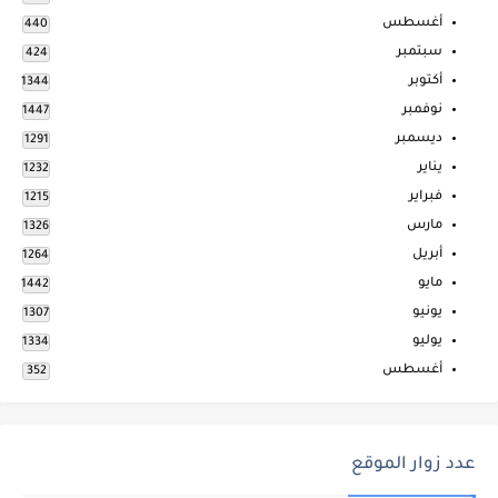
أغسطس
440
سبتمبر
424
أكتوبر
1344
نوفمبر
1447
ديسمبر
1291
يناير
1232
فبراير
1215
مارس
1326
أبريل
1264
مايو
1442
يونيو
1307
يوليو
1334
أغسطس
352
عدد زوار الموقع