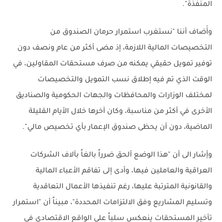
المنفذة".
وأَضاف أننا "نستغرب استمرار حرمان الصندوق من
التخصيصات المالية اللازمة، إذ مضى أكثر من عام ونصف دون
توفير تمويل حقيقي يمكنه من صرف مستحقات المقاولين، في
الوقت الذي تم فيه إطلاق نسب التمويل والتخصيصات
لمختلف الوزارات والمحافظات والجهات الحكومية والصناديق
الأخرى في أكثر من مناسبة، وكان آخرها خلال الأيام القليلة
الماضية، دون أن يحظى صندوق الإعمار بأي تخصيص مالي".
وأِشار الى أن "هذا الوضع ألحق ضرراً بالغاً بآلاف الشركات
العراقية والعاملين فيها، وأدى إلى تفاقم الأعباء المالية
والقانونية المترتبة عليها، رغم تنفيذها الأعمال التعاقدية
وتسليم المشاريع وفق الالتزامات المحددة"، مبيناً أن "استمرار
تأخير المستحقات ينعكس سلباً على الواقع الاقتصادي في