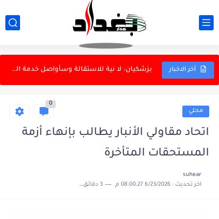
عراقجي: القوات المسلحة الإيرانية أثبتت جاهزيتها أمام أقوى جيش
الخارجية الإيرانية ترد على تصريحات ترامب بشأن النفط
بزشكيان: لا نية للاستقالة وسأواصل خدمة الشعب
أخر الاخبار
الأحد.. البرلمان يناقش قوانين الأحداث والمختارين والملاك
0
الدفاع الروسية تعلن استهداف سفينتين أوكرانيتين لنقل البضائع في البحر...
محلي
الداخلية: إسقاط ثلاث شبكات للاتجار بالبشر وتفكيك شبكة دولية
اتحاد مقاولي الأنبار يطالب بإنهاء أزمة
الزيدي يستقبل رئيس الاستخبارات السعودية
المستحقات المتأخرة
العتبة الكاظمية: لا تعيينات ونحذر من الاحتيال
suhear
اخر تحديث :
6/23/2026 08:00:27 م
3 دقائق للقراءة
المرور تعتمد الذكاء الاصطناعي لإدارة التقاطعات
دانة غاز ونفط الهلال: كردستان كانت على علم باتفاق الغاز