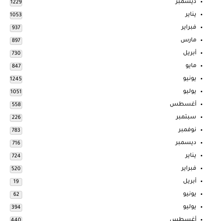
ديسمبر
1229
يناير
1053
فبراير
937
مارس
897
أبريل
730
مايو
847
يونيو
1245
يوليو
1051
أغسطس
558
سبتمبر
226
نوفمبر
783
ديسمبر
716
يناير
724
فبراير
520
أبريل
19
يونيو
62
يوليو
394
أغسطس
440