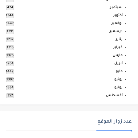
سبتمبر
424
أكتوبر
1344
نوفمبر
1447
ديسمبر
1291
يناير
1232
فبراير
1215
مارس
1326
أبريل
1264
مايو
1442
يونيو
1307
يوليو
1334
أغسطس
352
عدد زوار الموقع