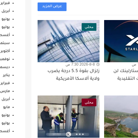
فبراير
عرض المزيد
أبريل
يونيو
محلي
يوليو
أغس
سبتمب
أكتوبر
نوفمبر
2026-8-8 7:30 ص
ديسمب
ستارلينك لن
زلزال بقوة 5.5 درجة يضرب
يناير
التقليدية
ولاية ألاسكا الأمريكية
فبراير
مارس
أبريل
محلي
مايو
يونيو
يوليو
أغس