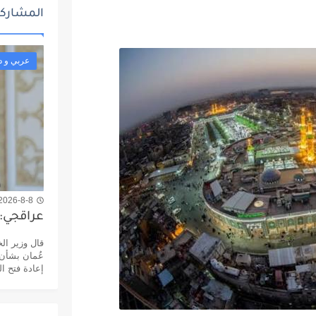
المشاركا
عربي و د
2026-8-8 11:50 ص
عراقجي: 
قال وزير ال
عُمان بشأن 
إعادة فتح ا