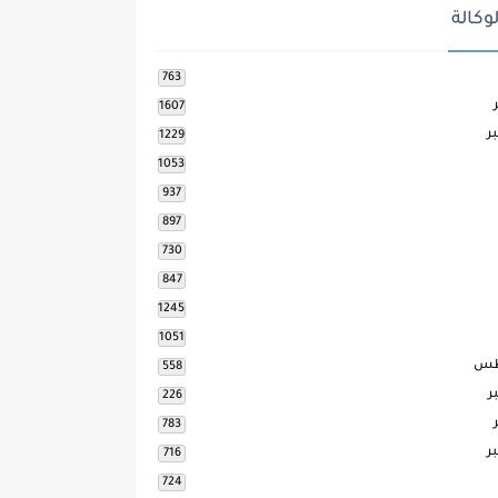
وكالة
763
1607
ر
1229
1053
937
897
730
847
1245
1051
طس
558
ر
226
783
ر
716
724